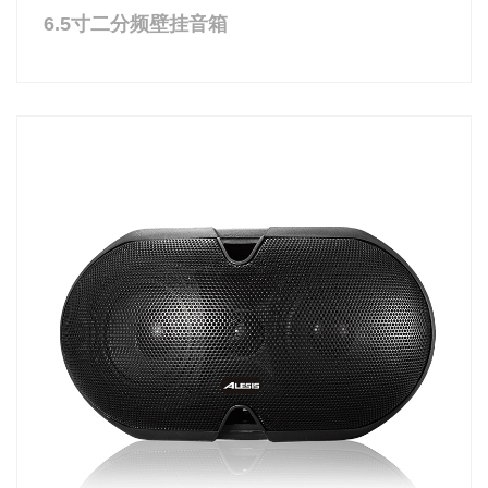
6.5寸二分频壁挂音箱